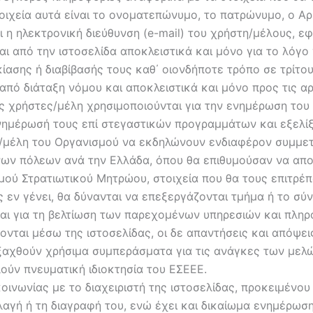
οιχεία αυτά είναι το ονοματεπώνυμο, το πατρώνυμο, ο Αρ
ι η ηλεκτρονική διεύθυνση (e-mail) του χρήστη/μέλους, ε
από την ιστοσελίδα αποκλειστικά και μόνο για το λόγο γ
ίασης ή διαβίβασής τους καθ΄ οιονδήποτε τρόπο σε τρίτου
 από διάταξη νόμου και αποκλειστικά και μόνο προς τις α
υς χρήστες/μέλη χρησιμοποιούνται για την ενημέρωση του
ενημέρωσή τους επί στεγαστικών προγραμμάτων και εξελ
ς/μέλη του Οργανισμού να εκδηλώνουν ενδιαφέρον συμμε
νων πόλεων ανά την Ελλάδα, όπου θα επιθυμούσαν να απο
ού Στρατιωτικού Μητρώου, στοιχεία που θα τους επιτρέ
ς εν γένει, θα δύνανται να επεξεργάζονται τμήμα ή το σύ
αι για τη βελτίωση των παρεχομένων υπηρεσιών και πληρο
νται μέσω της ιστοσελίδας, οι δε απαντήσεις και απόψε
ξαχθούν χρήσιμα συμπεράσματα για τις ανάγκες των μελών
ύν πνευματική ιδιοκτησία του ΕΣΕΕΕ.
οινωνίας με το διαχειριστή της ιστοσελίδας, προκειμένο
αλλαγή ή τη διαγραφή του, ενώ έχει και δικαίωμα ενημέρω