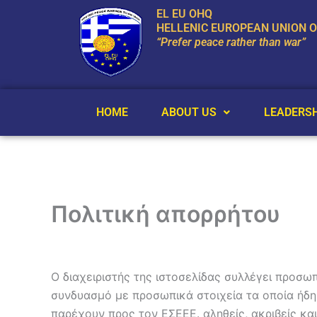
Skip
EL EU OHQ
to
HELLENIC EUROPEAN UNION 
“Prefer peace rather than war”
content
HOME
ABOUT US
LEADERSH
Πολιτική απορρήτου
Ο διαχειριστής της ιστοσελίδας συλλέγει προσω
συνδυασμό με προσωπικά στοιχεία τα οποία ήδη
παρέχουν προς τον ΕΣΕΕΕ. αληθείς, ακριβείς κα